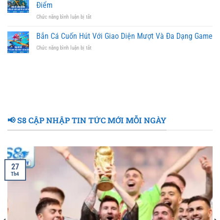
Bùng
Chiến
Điểm
Chắn
Nổ
Kê
ở
Chức năng bình luận bị tắt
Trải
Tiềm
Bắn
Nghiệm
Năng
Cá
Bắn Cá Cuốn Hút Với Giao Diện Mượt Và Đa Dạng Game
Đá
Long
Gà
ở
Chức năng bình luận bị tắt
Vương
Trực
Bắn
Hấp
Tiếp
Cá
Dẫn
Sống
Cuốn
Với
Động
Hút
Luật
Nhất
Với
Chơi
Giao
Và
Diện
Cơ
Mượt
Chế
📢 S8 CẬP NHẬP TIN TỨC MỚI MỖI NGÀY
Và
Điểm
Đa
Dạng
Game
27
Th4