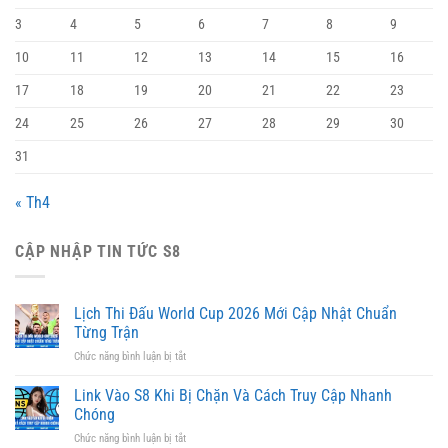
3
4
5
6
7
8
9
10
11
12
13
14
15
16
17
18
19
20
21
22
23
24
25
26
27
28
29
30
31
« Th4
CẬP NHẬP TIN TỨC S8
Lịch Thi Đấu World Cup 2026 Mới Cập Nhật Chuẩn
Từng Trận
ở
Chức năng bình luận bị tắt
Lịch
Thi
Link Vào S8 Khi Bị Chặn Và Cách Truy Cập Nhanh
Đấu
Chóng
World
ở
Chức năng bình luận bị tắt
Cup