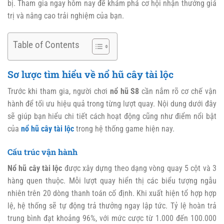
bị. Tham gia ngay hôm nay để khám phá cơ hội nhận thưởng giá
trị và nâng cao trải nghiệm của bạn.
Table of Contents
Sơ lược tìm hiểu về nổ hũ cây tài lộc
Trước khi tham gia, người chơi
nổ hũ S8
cần nắm rõ cơ chế vận
hành để tối ưu hiệu quả trong từng lượt quay. Nội dung dưới đây
sẽ giúp bạn hiểu chi tiết cách hoạt động cũng như điểm nổi bật
của
nổ hũ cây tài lộc
trong hệ thống game hiện nay.
Cấu trúc vận hành
Nổ hũ cây tài lộc
được xây dựng theo dạng vòng quay 5 cột và 3
hàng quen thuộc. Mỗi lượt quay hiển thị các biểu tượng ngẫu
nhiên trên 20 dòng thanh toán cố định. Khi xuất hiện tổ hợp hợp
lệ, hệ thống sẽ tự động trả thưởng ngay lập tức. Tỷ lệ hoàn trả
trung bình đạt khoảng 96%, với mức cược từ 1.000 đến 100.000