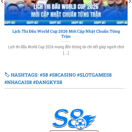
Lịch Thi Đấu World Cup 2026 Mới Cập Nhật Chuẩn Từng
Trận
Lịch thi đấu World Cup 2026 mang đến thông tin chi tiết giúp người chơi
[...]
🏷️ HASHTAGS: #S8 #S8CASINO #SLOTGAMES8
#NHACAIS8 #DANGKYS8