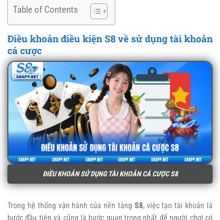
Table of Contents
Điều khoản điều kiện S8 về sử dụng tài khoản
cá cược
ĐIỀU KHOẢN SỬ DỤNG TÀI KHOẢN CÁ CƯỢC S8
Trong hệ thống vận hành của nền tảng
S8
, việc tạo tài khoản là
bước đầu tiên và cũng là bước quan trọng nhất để người chơi có