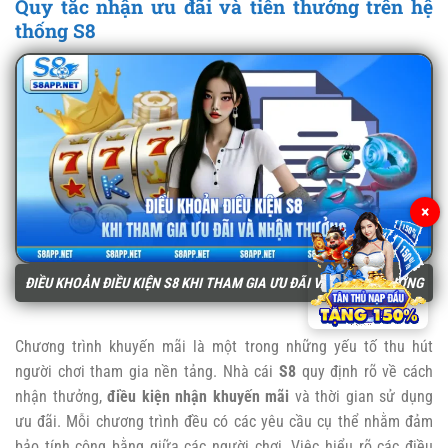
Quy tắc nhận ưu đãi và tiền thưởng trên hệ
thống S8
×
ĐIỀU KHOẢN ĐIỀU KIỆN S8 KHI THAM GIA ƯU ĐÃI VÀ NHẬN THƯỞNG
Chương trình khuyến mãi là một trong những yếu tố thu hút
người chơi tham gia nền tảng. Nhà cái
S8
quy định rõ về cách
nhận thưởng,
điều kiện nhận khuyến mãi
và thời gian sử dụng
ưu đãi. Mỗi chương trình đều có các yêu cầu cụ thể nhằm đảm
bảo tính công bằng giữa các người chơi. Việc hiểu rõ các điều