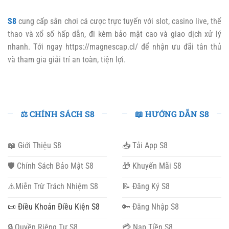
S8
cung cấp sân chơi cá cược trực tuyến với slot, casino live, thể
thao và xổ số hấp dẫn, đi kèm bảo mật cao và giao dịch xử lý
nhanh. Tới ngay https://magnescap.cl/ để nhận ưu đãi tân thủ
và tham gia giải trí an toàn, tiện lợi.
⚖️ CHÍNH SÁCH S8
📖 HƯỚNG DẪN S8
📖 Giới Thiệu S8
📥 Tải App S8
🛡️ Chính Sách Bảo Mật S8
🎁 Khuyến Mãi S8
⚠️Miễn Trừ Trách Nhiệm S8
📝 Đăng Ký S8
📜 Điều Khoản Điều Kiện S8
🔑 Đăng Nhập S8
🔒 Quyền Riêng Tư S8
💳 Nạp Tiền S8