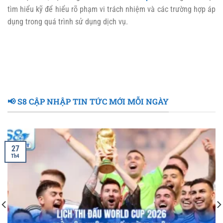
tìm hiểu kỹ để hiểu rõ phạm vi trách nhiệm và các trường hợp áp
dụng trong quá trình sử dụng dịch vụ.
📢 S8 CẬP NHẬP TIN TỨC MỚI MỖI NGÀY
27
Th4