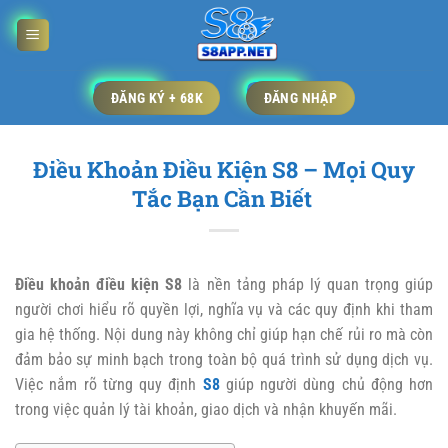
Bỏ
qua
nội
dung
ĐĂNG KÝ + 68K
ĐĂNG NHẬP
Điều Khoản Điều Kiện S8 – Mọi Quy
Tắc Bạn Cần Biết
Điều khoản điều kiện S8
là nền tảng pháp lý quan trọng giúp
người chơi hiểu rõ quyền lợi, nghĩa vụ và các quy định khi tham
gia hệ thống. Nội dung này không chỉ giúp hạn chế rủi ro mà còn
đảm bảo sự minh bạch trong toàn bộ quá trình sử dụng dịch vụ.
Việc nắm rõ từng quy định
S8
giúp người dùng chủ động hơn
trong việc quản lý tài khoản, giao dịch và nhận khuyến mãi.